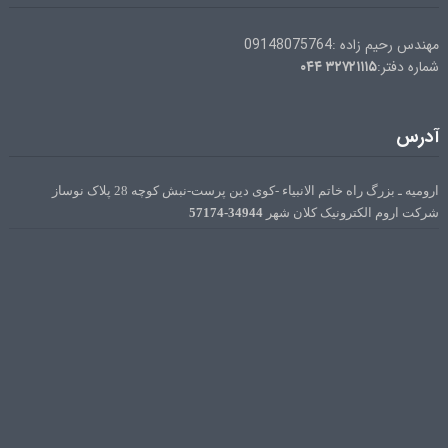
مهندس رحیم زاده :09148075764
۰۴۴
۳۲۷۲۱۱۱۵
شماره دفتر:
آدرس
ارومیه ـ بزرگ راه خاتم الانبیاء -کوی دین پرست-نبش کوچه 28 پلاک نوساز
34944-57174
شرکت اروم الکترونیک کلان شهر