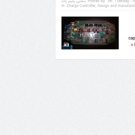
مجتبی رحیم زاده
Posted By:
on:
Tuesday، 19 
In:
Charge Controller
,
Design and manufactur
cap