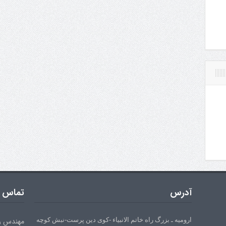
آدرس
تماس ب
ارومیه ـ بزرگ راه خاتم الانبیاء -کوی دین پرست-نبش کوچه
مهندس رحیم زا