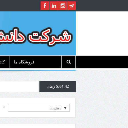
فروشگاه ما
کات
زمان
5:04:42
English