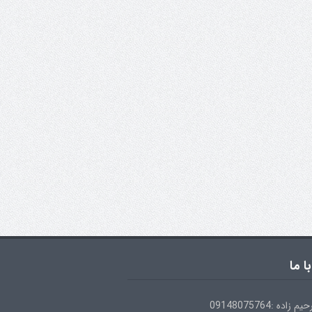
ا ما
ده :09148075764