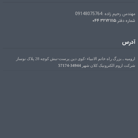
مهندس رحیم زاده :09148075764
۰۴۴
۳۲۷۲۱۱۱۵
شماره دفتر:
آدرس
ارومیه ـ بزرگ راه خاتم الانبیاء -کوی دین پرست-نبش کوچه 28 پلاک نوساز
34944-57174
شرکت اروم الکترونیک کلان شهر