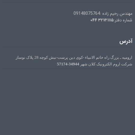
مهندس رحیم زاده :09148075764
۰۴۴
۳۲۷۲۱۱۱۵
شماره دفتر:
آدرس
ارومیه ـ بزرگ راه خاتم الانبیاء -کوی دین پرست-نبش کوچه 28 پلاک نوساز
34944-57174
شرکت اروم الکترونیک کلان شهر