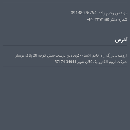
مهندس رحیم زاده :09148075764
۰۴۴
۳۲۷۲۱۱۱۵
شماره دفتر:
آدرس
ارومیه ـ بزرگ راه خاتم الانبیاء -کوی دین پرست-نبش کوچه 28 پلاک نوساز
34944-57174
شرکت اروم الکترونیک کلان شهر