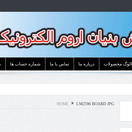
الوگ محصولات
درباره ما
تماس با ما
شماره حساب ها
م
HOME
LM2596 BOARD JPG