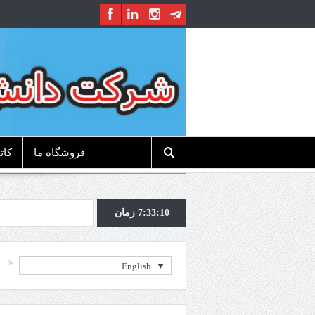
فروشگاه ما
کات
زمان
7:33:10
English