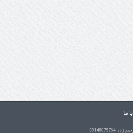
ا ما
ده :09148075764