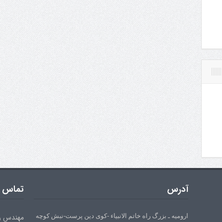
آدرس
تماس ب
ارومیه ـ بزرگ راه خاتم الانبیاء -کوی دین پرست-نبش کوچه
مهندس رحیم زا