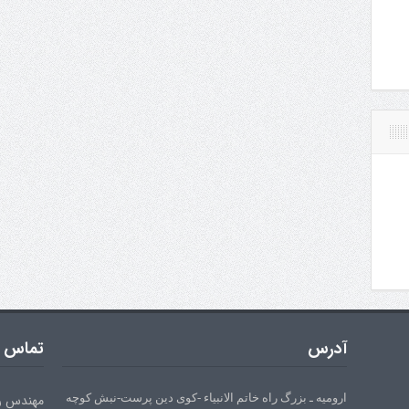
آدرس
تماس ب
ارومیه ـ بزرگ راه خاتم الانبیاء -کوی دین پرست-نبش کوچه
مهندس رحیم زا