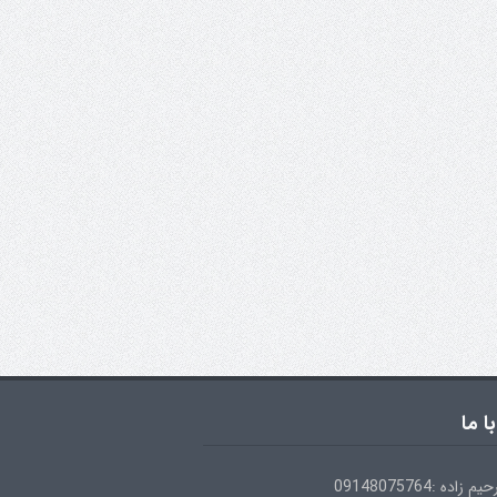
ا ما
ده :09148075764