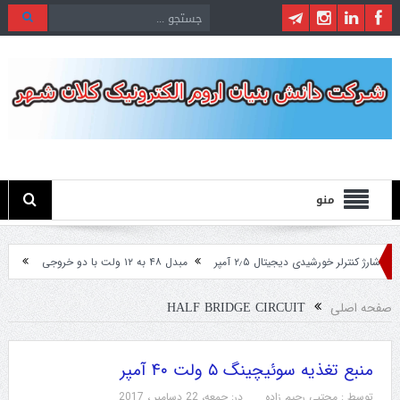
منو
شارژ کنترلر خورشیدی دیجیتال ۲٫۵ آمپر
مبدل ۴۸ به ۱۲ ولت با دو خروجی
مبدل ۲۴ ولت به ۱۲ ولت مخصوص ماشین های سنگین
HALF BRIDGE CIRCUIT
صفحه اصلی
منبع تغذیه سوئیچینگ ۵ ولت ۴۰ آمپر
توسط :
مجتبی رحیم زاده
در:
جمعه، 22 دسامبر ، 2017