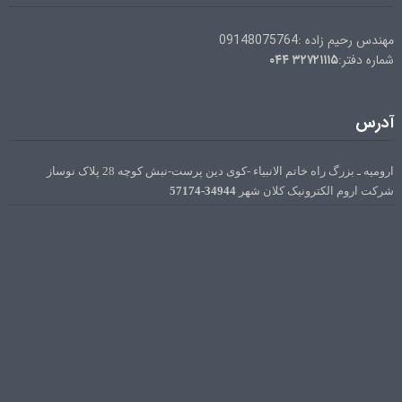
مهندس رحیم زاده :09148075764
۰۴۴
۳۲۷۲۱۱۱۵
شماره دفتر:
آدرس
ارومیه ـ بزرگ راه خاتم الانبیاء -کوی دین پرست-نبش کوچه 28 پلاک نوساز
34944-57174
شرکت اروم الکترونیک کلان شهر