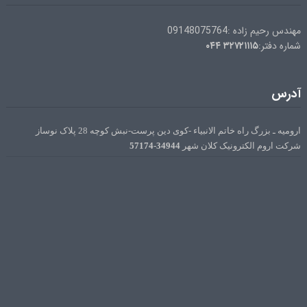
مهندس رحیم زاده :09148075764
۰۴۴
۳۲۷۲۱۱۱۵
شماره دفتر:
آدرس
ارومیه ـ بزرگ راه خاتم الانبیاء -کوی دین پرست-نبش کوچه 28 پلاک نوساز
34944-57174
شرکت اروم الکترونیک کلان شهر