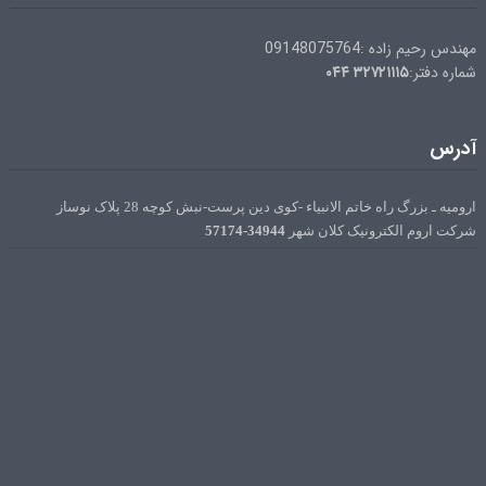
مهندس رحیم زاده :09148075764
۰۴۴
۳۲۷۲۱۱۱۵
شماره دفتر:
آدرس
ارومیه ـ بزرگ راه خاتم الانبیاء -کوی دین پرست-نبش کوچه 28 پلاک نوساز
34944-57174
شرکت اروم الکترونیک کلان شهر