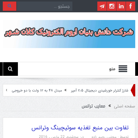
منو
شارژ کنترلر خورشیدی دیجیتال ۲٫۵ آمپر
مبدل ۴۸ به ۱۲ ولت با دو خروجی
مبدل ۲۴ ولت به ۱۲ ولت مخصوص ماشین های 
معایب ترانس
صفحه اصلی
تفاوت بین منبع تغذیه سوئیچینگ وترانس
توسط :
مجتبی رحیم زاده
در:
سه‌شنبه، 22 مارس ، 2016