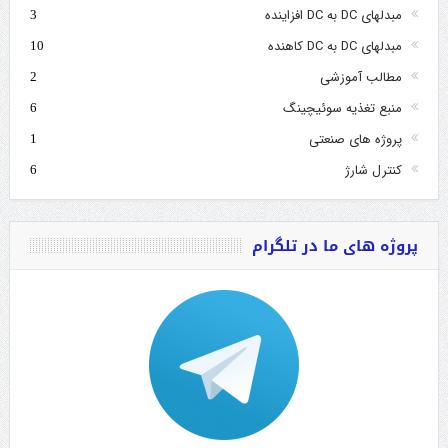
مبدلهای DC به DC افزاینده
3
مبدلهای DC به DC کاهنده
10
مطالب آموزشی
2
منبع تغذیه سوئیچینگ
6
پروژه های صنعتی
1
کنترل شارژ
6
پروژه های ما در تلگرام