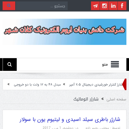
منو
شارژ کنترلر خورشیدی دیجیتال ۲٫۵ آمپر
مبدل ۴۸ به ۱۲ ولت با دو خروجی
مبدل ۲۴ ولت به ۱۲ ولت مخصوص ماشین های سنگین
شارژر اتوماتیک
صفحه اصلی
شارژر باطری سیلد اسیدی و لیتیوم یون با سولار
توسط :
مجتبی رحیم زاده
در:
دوشنبه، 1 می ، 2017