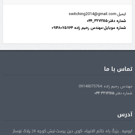
ایمیل:switching2014@gmail.com
شماره دفتر:۳۲۷۲۱۱۱۵_۰۴۴
شماره موبایل:مهندس رحیم زاده ۰۹۱۴۸۰۷۵۷۶۴
تماس با ما
مهندس رحیم زاده :09148075764
شماره دفتر:
۳۲۷۲۱۱۱۵
۰۴۴
آدرس
ارومیه ـ بزرگ راه خاتم الانبیاء -کوی دین پرست-نبش کوچه 28 پلاک نوساز