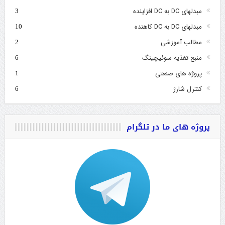
مبدلهای DC به DC افزاینده
3
مبدلهای DC به DC کاهنده
10
مطالب آموزشی
2
منبع تغذیه سوئیچینگ
6
پروژه های صنعتی
1
کنترل شارژ
6
پروژه های ما در تلگرام