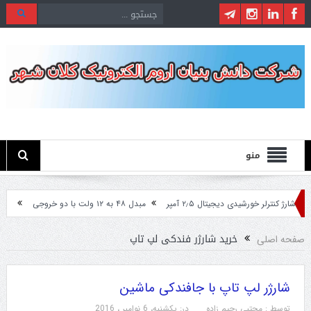
منو
شارژ کنترلر خورشیدی دیجیتال ۲٫۵ آمپر
مبدل ۴۸ به ۱۲ ولت با دو خروجی
مبدل ۲۴ ولت به ۱۲ ولت مخصوص ماشین های سنگین
خرید شارژر فندکی لپ تاپ
صفحه اصلی
شارژر لپ تاپ با جافندکی ماشین
توسط :
مجتبی رحیم زاده
در:
یکشنبه، 6 نوامبر ، 2016